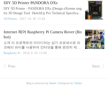
A, Nyron, HIPS, PVA... 1.75 mm diameter Nozzle Dia
DIY 3D Printer PANDORA DXs
meter: 0.4 mm (0.2mm, 0.3mm, 0.8mm) Print File Typ
DIY 3D Printer - PANDORA DXs (Design eXtreme sing
e: .Gcode, .STL Layer Resolutions: F..
le) 3D Design Tool: SketchUp Pro Technical Specificati
ons Printing Technology: FFF(Fused Filament Fabricatio
3D Printer
2017. 10. 30. 15:04
n) / H-Bot(CoreXY) Build Volume: 223 (W) x 225 (D)
x 165 (H) mm Heatbed Layer Resolution: 50-200 micro
ns Filament: ABS or PLA, Nyron, HIPS, PVA... 1.75 m
Internet 제어 Raspberry Pi Camera Rover (Ro
m diameter Nozzle Diameter: 0.4 mm (0.2mm, 0.3mm,
bot)
0.8mm) Print File Type: .Gcode, .STL L..
소개 이 프로젝트의 아이디어는 상기 프로세서로 라
즈베리 파이를 사용하여 인터넷을 통해 완전히 제어
로봇을 생성하는 것이다. 로봇은 HTML로 작성된 웹
Raspberry Pi
2016. 6. 16. 15:06
페이지에 의해 직접 제어 턴에있는 쉘 스크립트 작성
저수준의 명령을 사용하여 제어된다. 우리는 예를 들
면 파이썬 같은 고급 언어를 사용하는 사실은, 로봇
Prev
Next
이 페이지 (인터넷 속도가 느린 경우에도)에 의해 수
신 된 명령에 빠르게 반응하도록 야기된다. 아래 링
크에서는 어떻게 완성 된 프로젝트를 볼 수 있습니다
Blog is powered by
Daum
/ Designed by
Tistory
이 프로젝트는 두 부분으로 분할하고, 배울 것 1 부에
서한다 : 설치 및 GPIO가 RPI를 제어하는 라이브러
리 WiringPi를 사용는 H-Bridge를 사용하여 제어 모터
웹 서버의 RPI 변형인터넷을 통해 상기 로봇을 제어
하기 위해 HTML (자바 스..