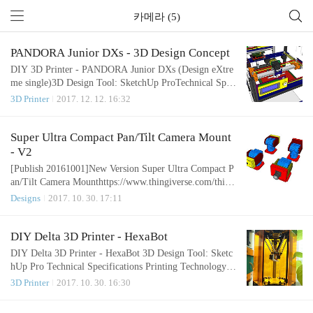
카메라 (5)
PANDORA Junior DXs - 3D Design Concept
DIY 3D Printer - PANDORA Junior DXs (Design eXtre
me single)3D Design Tool: SketchUp ProTechnical Spec
ificationsPrintingTechnology: FFF(Fused Filament Fabri
3D Printer
2017. 12. 12. 16:32
cation) / CoreXY Build Volume: 223 (W) x 207 (D) x 2
50 (H) mm - Heatbed Layer Resolution: 50 ~ 200 micro
ns Filament: ABS or PLA, Nyron, HIPS, PVA... 1.75 m
Super Ultra Compact Pan/Tilt Camera Mount
m diameter Nozzle Diameter: 0.4 mm (0.2mm, 0.3mm,
- V2
0.8mm) Print File Type: .Code, .STL La..
[Publish 20161001]New Version Super Ultra Compact P
an/Tilt Camera Mounthttps://www.thingiverse.com/thin
g:1799905Old Versions: V1https://www.thingiverse.com/
Designs
2017. 10. 30. 17:11
thing:1242570https://www.thingiverse.com/thing:350229
This pan-tilt kit is the perfect way to give your project f
ull range motion with two micro servos. The pan-tilt can
DIY Delta 3D Printer - HexaBot
rotate roughly 180° from side-to-side and can tilt up&do
DIY Delta 3D Printer - HexaBot 3D Design Tool: Sketc
wnwards around 1..
hUp Pro Technical Specifications Printing Technology:
FFF(Fused Filament Fabrication) / Delta Build Volume:
3D Printer
2017. 10. 30. 16:30
95 (W) x 95 (D) x 135 (H) mm Auto running Heatbed L
ayer Resolution: 50-200 microns Filament: ABS or PL